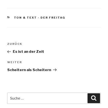
KATEGORIEN
TON & TEXT - DER FREITAG
Beitragsnavigation
ZURÜCK
Vorheriger
Beitrag
Es ist an der Zeit
WEITER
Nächster
Beitrag
Scheitern als Scheitern
Suche
Suche
nach: